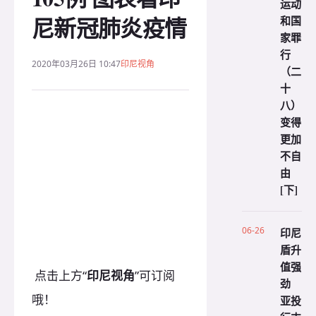
运动
尼新冠肺炎疫情
和国
家罪
行
2020年03月26日 10:47
印尼视角
（二
十
八）
变得
更加
不自
由
[下]
06-26
印尼
盾升
值强
点击上方“
印尼视角
”可订阅
劲
哦！
亚投