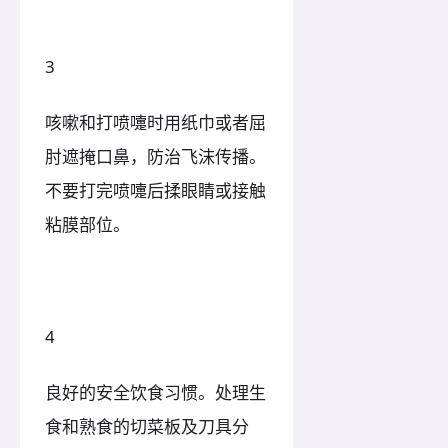
3
咳嗽和打喷嚏时用纸巾或者屈
肘遮掩口鼻，防治飞沫传播。
不要打完喷嚏后揉眼睛或接触
粘膜部位。
4
良好的安全饮食习惯。处理生
食和熟食的切菜板及刀具分