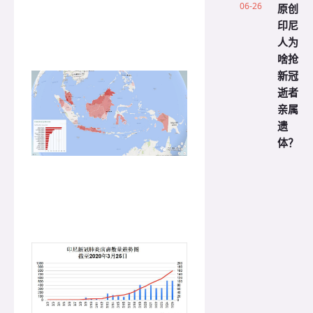
06-26
原创
印尼
人为
啥抢
新冠
逝者
亲属
遗
体？