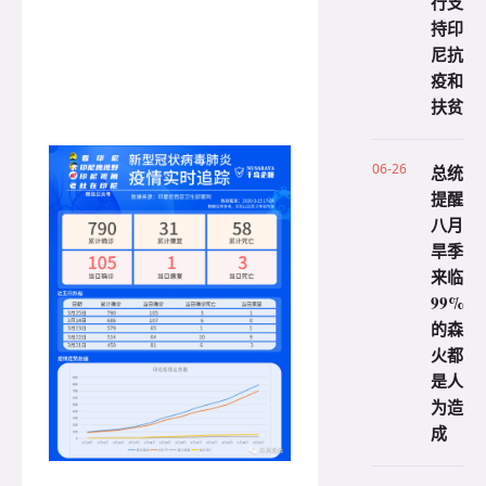
行支
持印
尼抗
疫和
扶贫
06-26
总统
提醒
八月
旱季
来临
99%
的森
火都
是人
为造
成