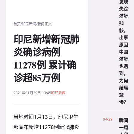
发现
失踪
潜艇
残
/
/
首页
印尼新闻
新闻正文
骸，
印尼新增新冠肺
出事
原因
炎确诊病例
中国
潜艇
11278例 累计确
也遇
到，
诊超85万例
为何
结局
2021年01月29日 13:45
印尼新闻
悲
惨？
当地时间1月13日，印尼卫生
04-29
瞬间
部宣布新增11278例新冠肺炎
一周