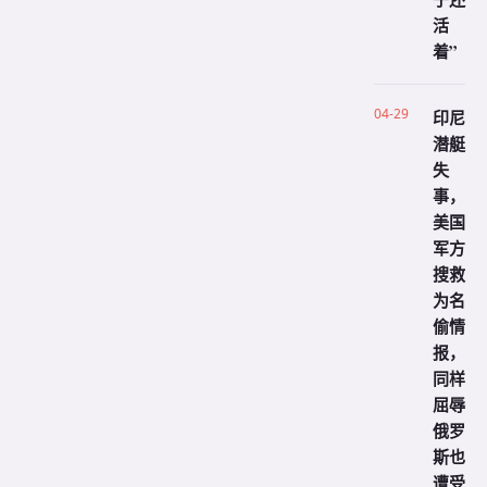
活
着”
04-29
印尼
潜艇
失
事，
美国
军方
搜救
为名
偷情
报，
同样
屈辱
俄罗
斯也
遭受