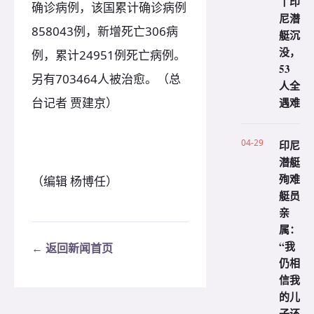
丨印
确诊病例，该国累计确诊病例
尼潜
858043例，新增死亡306病
艇沉
没，
例，累计24951例死亡病例。
53
另有703464人被治愈。（总
人全
台记者 贾建京）
遇难
04-29
印尼
潜艇
殉难
（编辑 杨博任）
艇员
亲
属：
“我
← 返回新闻首页
仍相
信我
的儿
子还