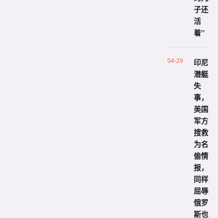
子还
活
着”
04-29
印尼
潜艇
失
事，
美国
军方
搜救
为名
偷情
报，
同样
屈辱
俄罗
斯也