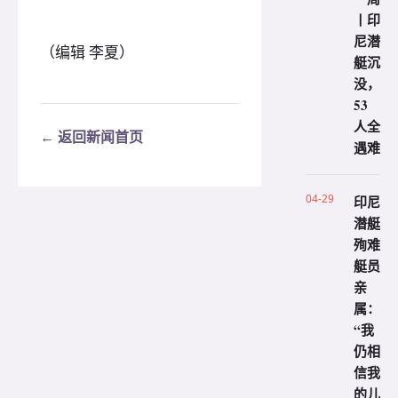
丨印
尼潜
（编辑 李夏）
艇沉
没，
53
人全
← 返回新闻首页
遇难
04-29
印尼
潜艇
殉难
艇员
亲
属：
“我
仍相
信我
的儿