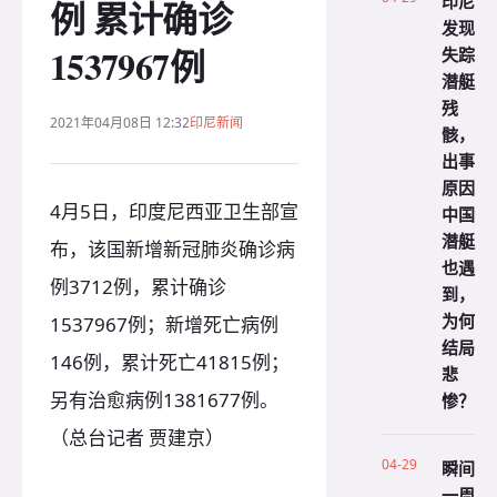
印尼
例 累计确诊
发现
1537967例
失踪
潜艇
残
2021年04月08日 12:32
印尼新闻
骸，
出事
原因
4月5日，印度尼西亚卫生部宣
中国
潜艇
布，该国新增新冠肺炎确诊病
也遇
例3712例，累计确诊
到，
为何
1537967例；新增死亡病例
结局
146例，累计死亡41815例；
悲
另有治愈病例1381677例。
惨？
（总台记者 贾建京）
04-29
瞬间
一周