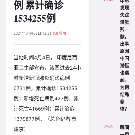
印尼
例 累计确诊
发现
1534255例
失踪
潜艇
残
2021年04月08日 12:31
印尼新闻
骸，
出事
原因
当地时间4月4日， 印度尼西
中国
潜艇
亚卫生部宣布，该国过去24小
也遇
时新增新冠肺炎确诊病例
到，
为何
6731例，累计确诊1534255
结局
例；新增死亡病例427例，累
悲
计死亡41669例；累计治愈
惨？
1375877例。（总台记者 贾
04-29
瞬间
建京）
一周