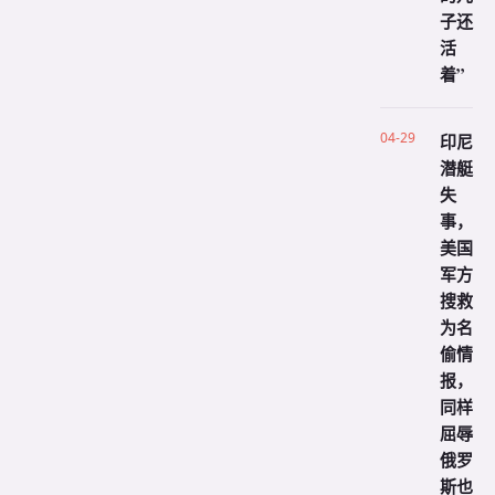
子还
活
着”
04-29
印尼
潜艇
失
事，
美国
军方
搜救
为名
偷情
报，
同样
屈辱
俄罗
斯也