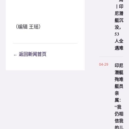
丨印
尼潜
艇沉
（编辑 王瑶）
没，
53
人全
遇难
← 返回新闻首页
04-29
印尼
潜艇
殉难
艇员
亲
属：
“我
仍相
信我
的儿