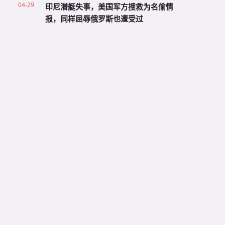
04-29
印尼潜艇失事，美国军方搜救为名偷情
报，同样屈辱俄罗斯也遭受过