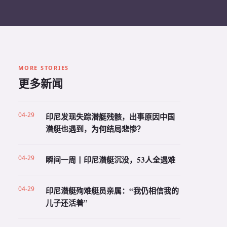
MORE STORIES
更多新闻
04-29
印尼发现失踪潜艇残骸，出事原因中国
潜艇也遇到，为何结局悲惨？
04-29
瞬间一周丨印尼潜艇沉没，53人全遇难
04-29
印尼潜艇殉难艇员亲属：“我仍相信我的
儿子还活着”