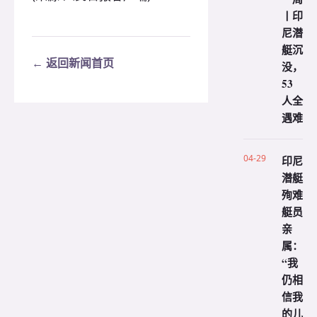
丨印
尼潜
艇沉
← 返回新闻首页
没，
53
人全
遇难
04-29
印尼
潜艇
殉难
艇员
亲
属：
“我
仍相
信我
的儿