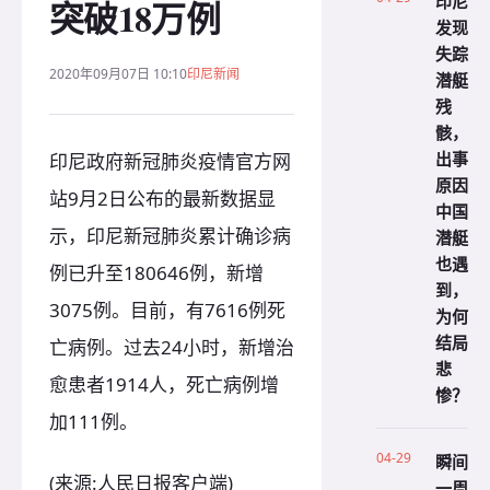
印尼
突破18万例
发现
失踪
2020年09月07日 10:10
印尼新闻
潜艇
残
骸，
出事
印尼政府新冠肺炎疫情官方网
原因
站9月2日公布的最新数据显
中国
示，印尼新冠肺炎累计确诊病
潜艇
也遇
例已升至180646例，新增
到，
3075例。目前，有7616例死
为何
结局
亡病例。过去24小时，新增治
悲
愈患者1914人，死亡病例增
惨？
加111例。
04-29
瞬间
(来源:人民日报客户端)
一周