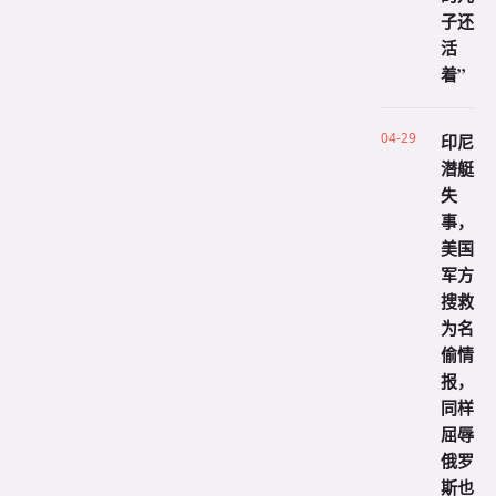
子还
活
着”
04-29
印尼
潜艇
失
事，
美国
军方
搜救
为名
偷情
报，
同样
屈辱
俄罗
斯也