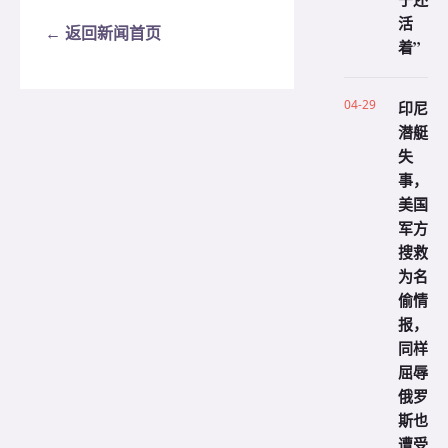
活
← 返回新闻首页
着”
04-29
印尼
潜艇
失
事，
美国
军方
搜救
为名
偷情
报，
同样
屈辱
俄罗
斯也
遭受