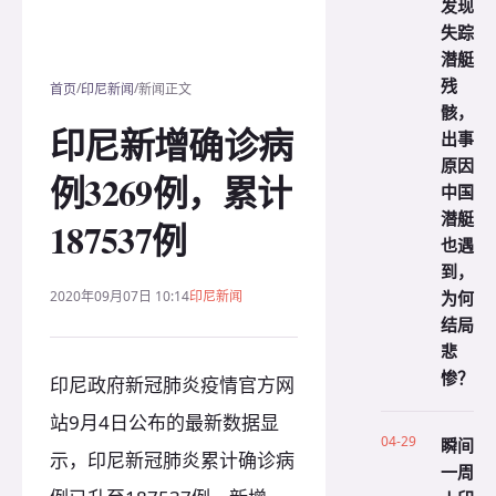
发现
失踪
潜艇
残
/
/
首页
印尼新闻
新闻正文
骸，
印尼新增确诊病
出事
原因
例3269例，累计
中国
潜艇
187537例
也遇
到，
为何
2020年09月07日 10:14
印尼新闻
结局
悲
惨？
印尼政府新冠肺炎疫情官方网
站9月4日公布的最新数据显
04-29
瞬间
示，印尼新冠肺炎累计确诊病
一周