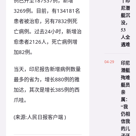
例已升至187537例，新增
丨印
尼潜
3269例。目前，有134181名
艇沉
患者被治愈，另有7832例死
没，
53
亡病例。过去24小时，新增治
人全
愈患者2126人，死亡病例增
遇难
加82例。
04-29
印尼
当天，印尼报告新增病例数量
潜艇
殉难
最多的省为，增长880例的雅
艇员
加达，其次是增长385例的西
亲
属：
爪哇。
“我
仍相
(来源:人民日报客户端 )
信我
的儿
子还