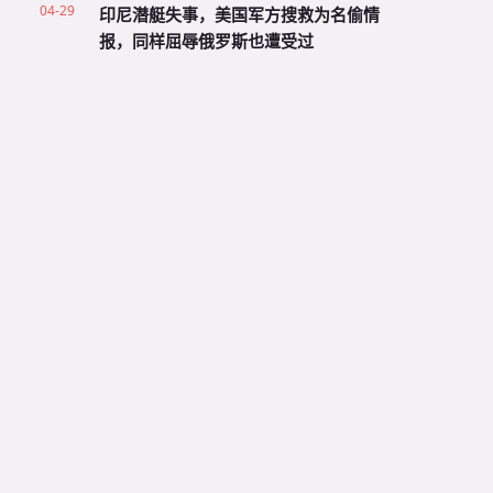
04-29
印尼潜艇失事，美国军方搜救为名偷情
报，同样屈辱俄罗斯也遭受过