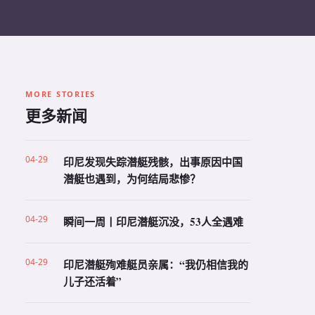
MORE STORIES
更多新闻
04-29
印尼发现失踪潜艇残骸，出事原因中国
潜艇也遇到，为何结局悲惨？
04-29
瞬间一周丨印尼潜艇沉没，53人全遇难
04-29
印尼潜艇殉难艇员亲属：“我仍相信我的
儿子还活着”