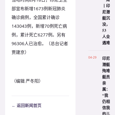
丨印
部宣布新增1673例新冠肺炎
尼潜
确诊病例，全国累计确诊
艇沉
没，
143043例，新增70例死亡病
53
例，累计死亡6277例。另有
人全
遇难
96306人已治愈。（总台记者
贾建京）
04-29
印尼
潜艇
殉难
艇员
（编辑 严冬阳）
亲
属：
“我
仍相
← 返回新闻首页
信我
的儿