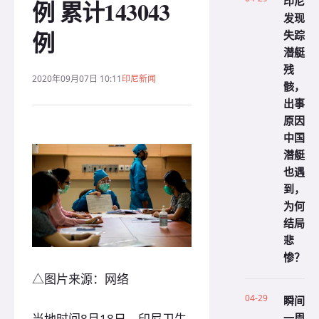
印尼
例 累计143043
发现
例
失踪
潜艇
残
2020年09月07日 10:11
印尼新闻
骸，
出事
原因
中国
潜艇
也遇
到，
为何
结局
悲
惨？
△图片来源：网络
04-29
瞬间
一周
当地时间8月18日，印尼卫生