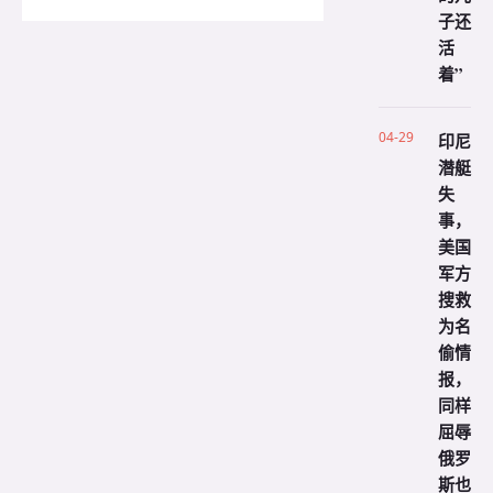
子还
活
着”
04-29
印尼
潜艇
失
事，
美国
军方
搜救
为名
偷情
报，
同样
屈辱
俄罗
斯也