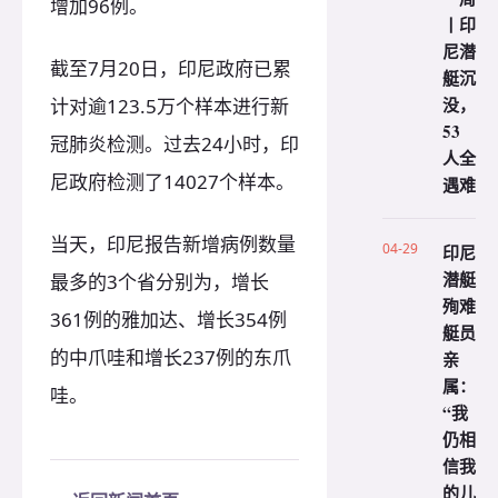
增加96例。
丨印
尼潜
截至7月20日，印尼政府已累
艇沉
没，
计对逾123.5万个样本进行新
53
冠肺炎检测。过去24小时，印
人全
尼政府检测了14027个样本。
遇难
当天，印尼报告新增病例数量
04-29
印尼
潜艇
最多的3个省分别为，增长
殉难
361例的雅加达、增长354例
艇员
的中爪哇和增长237例的东爪
亲
属：
哇。
“我
仍相
信我
的儿