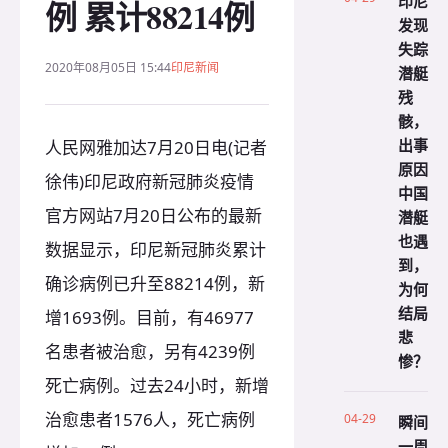
印尼
例 累计88214例
发现
失踪
2020年08月05日 15:44
印尼新闻
潜艇
残
骸，
出事
人民网雅加达7月20日电(记者
原因
徐伟)印尼政府新冠肺炎疫情
中国
官方网站7月20日公布的最新
潜艇
也遇
数据显示，印尼新冠肺炎累计
到，
确诊病例已升至88214例，新
为何
结局
增1693例。目前，有46977
悲
名患者被治愈，另有4239例
惨？
死亡病例。过去24小时，新增
治愈患者1576人，死亡病例
04-29
瞬间
一周