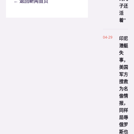
← 返回新闻首页
子还
活
着”
04-29
印尼
潜艇
失
事，
美国
军方
搜救
为名
偷情
报，
同样
屈辱
俄罗
斯也