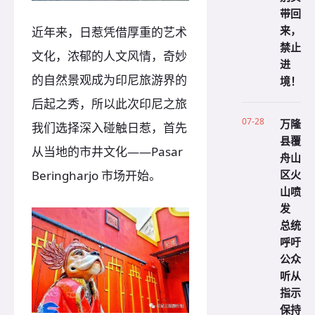
带回
来，
近年来，日惹凭借厚重的艺术
禁止
文化，浓郁的人文风情，奇妙
进
的自然景观成为印尼旅游界的
境！
后起之秀，所以此次印尼之旅
07-28
万隆
我们选择深入碰触日惹，首先
县覆
从当地的市井文化——Pasar
舟山
区火
Beringharjo 市场开始。
山喷
发
总统
呼吁
公众
听从
指示
保持