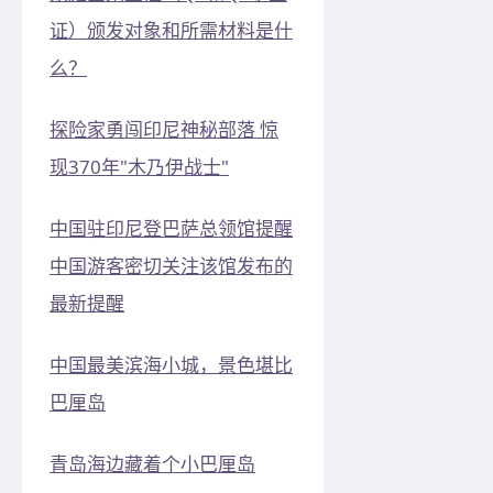
证）颁发对象和所需材料是什
么？
探险家勇闯印尼神秘部落 惊
现370年"木乃伊战士"
中国驻印尼登巴萨总领馆提醒
中国游客密切关注该馆发布的
最新提醒
中国最美滨海小城，景色堪比
巴厘岛
青岛海边藏着个小巴厘岛