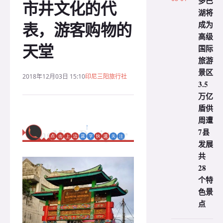
多巴
市井文化的代
湖将
表，游客购物的
成为
高级
天堂
国际
旅游
景区
2018年12月03日 15:10
印尼三阳旅行社
3.5
万亿
盾供
周遭
7县
发展
共
28
个特
色景
点