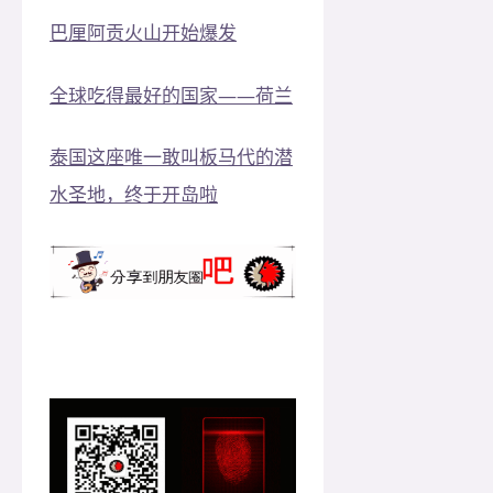
巴厘阿贡火山开始爆发
全球吃得最好的国家——荷兰
泰国这座唯一敢叫板马代的潜
水圣地，终于开岛啦