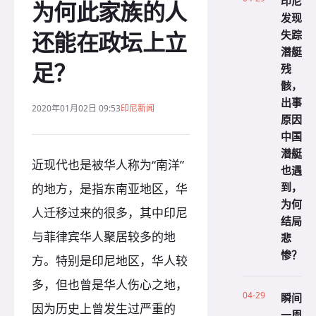
印尼
为何此家族的人
发现
还能在政坛上立
失踪
潜艇
足？
残
骸，
出事
2020年01月02日 09:53
印尼新闻
原因
中国
潜艇
近现代也是被华人称为“南洋”
也遇
到，
的地方，是指东南亚地区，华
为何
人迁移过来的很多，其中印尼
结局
与菲律宾华人聚居较多的地
悲
惨？
方。特别是印尼地区，华人较
多，但也曾是华人伤心之地，
04-29
瞬间
因为历史上曾发生过严重的
一周