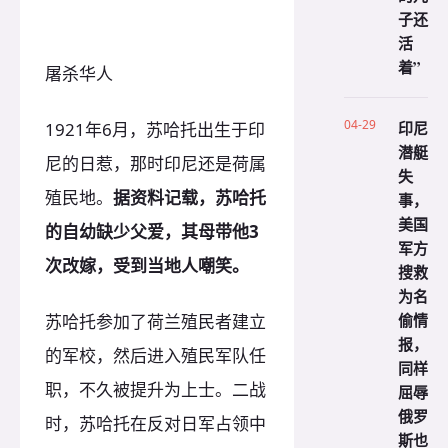
子还
活
着”
屠杀华人
04-29
印尼
1921年6月，苏哈托出生于印
潜艇
尼的日惹，那时印尼还是荷属
失
殖民地。
据资料记载，苏哈托
事，
美国
的自幼缺少父爱，其母带他3
军方
次改嫁，受到当地人嘲笑。
搜救
为名
偷情
苏哈托参加了荷兰殖民者建立
报，
的军校，然后进入殖民军队任
同样
职，不久被提升为上士。二战
屈辱
俄罗
时，苏哈托在反对日军占领中
斯也