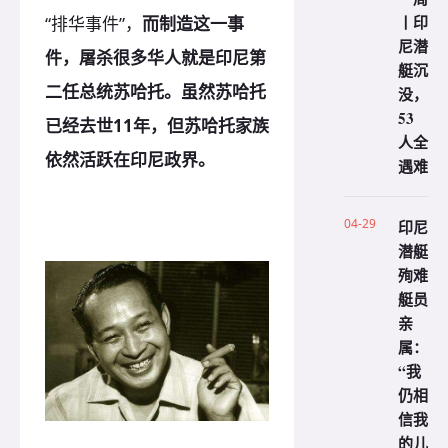
丨印
“排华事件”，
而制造这一事
尼潜
件，屠杀很多华人就是印尼第
艇沉
二任总统苏哈托。虽然苏哈托
没，
53
已经去世11年，但苏哈托家族
人全
依然活跃在印尼政界。
遇难
04-29
印尼
潜艇
殉难
艇员
亲
属：
“我
仍相
信我
的儿