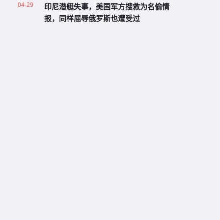
04-29
印尼潜艇失事，美国军方搜救为名偷情
报，同样屈辱俄罗斯也遭受过