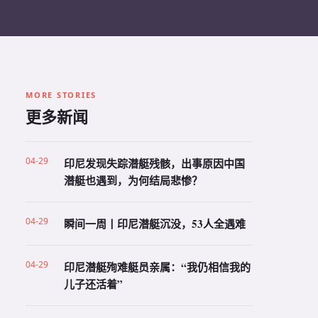
MORE STORIES
更多新闻
04-29
印尼发现失踪潜艇残骸，出事原因中国
潜艇也遇到，为何结局悲惨？
04-29
瞬间一周丨印尼潜艇沉没，53人全遇难
04-29
印尼潜艇殉难艇员亲属：“我仍相信我的
儿子还活着”