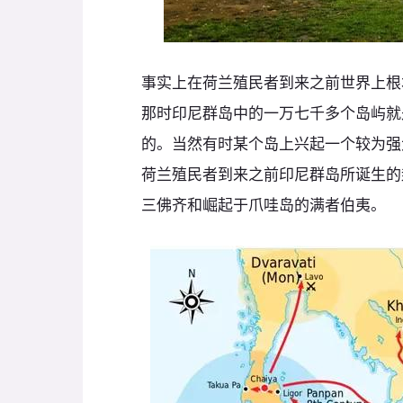
事实上在荷兰殖民者到来之前世界上根
那时印尼群岛中的一万七千多个岛屿就
的。当然有时某个岛上兴起一个较为强
荷兰殖民者到来之前印尼群岛所诞生的
三佛齐和崛起于爪哇岛的满者伯夷。