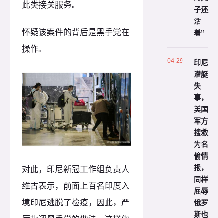
此类接关服务。
子还
活
怀疑该案件的背后是黑手党在
着”
操作。
04-29
印尼
潜艇
失
事，
美国
军方
搜救
为名
偷情
报，
对此，印尼新冠工作组负责人
同样
维古表示，前面上百名印度入
屈辱
境印尼逃脱了检疫，因此，严
俄罗
斯也