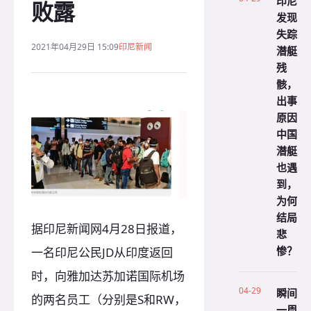
印尼
败露
发现
失踪
2021年04月29日 15:09
印尼新闻
潜艇
残
骸，
出事
原因
中国
潜艇
也遇
到，
为何
结局
据印尼新闻网4月28日报道，
悲
惨？
一名印尼公民JD从印度返回
时，向雅加达苏加诺国际机场
04-29
瞬间
的两名员工（分别是S和RW，
一周