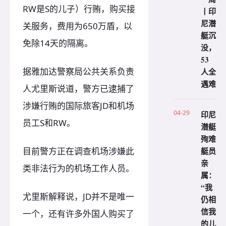
RW是S的儿子）行贿，购买接
丨印
尼潜
关服务，费用为650万盾，以
艇沉
免除14天的隔离。
没，
53
据雅加达警察局公共关系负责
人全
遇难
人尤里斯说道，警方已逮捕了
涉嫌行贿的国际旅客JD和机场
04-29
印尼
员工S和RW。
潜艇
殉难
艇员
目前警方正在调查机场涉嫌此
亲
类非法行为的机场工作人员。
属：
“我
尤里斯解释说，JD并不是唯一
仍相
信我
一个，还有许多外国人购买了
的儿