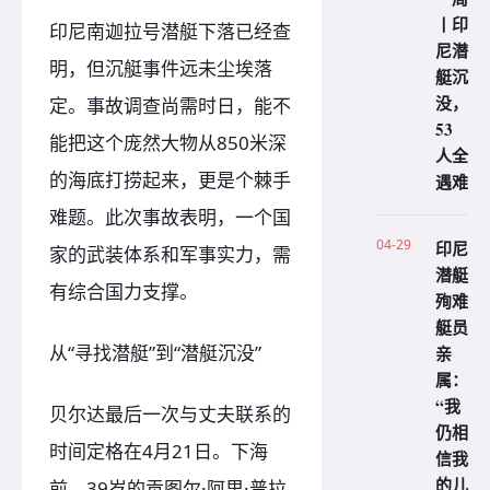
丨印
印尼南迦拉号潜艇下落已经查
尼潜
明，但沉艇事件远未尘埃落
艇沉
没，
定。事故调查尚需时日，能不
53
能把这个庞然大物从850米深
人全
的海底打捞起来，更是个棘手
遇难
难题。此次事故表明，一个国
04-29
印尼
家的武装体系和军事实力，需
潜艇
有综合国力支撑。
殉难
艇员
从“寻找潜艇”到“潜艇沉没”
亲
属：
“我
贝尔达最后一次与丈夫联系的
仍相
时间定格在4月21日。下海
信我
的儿
前，39岁的贡图尔·阿里·普拉