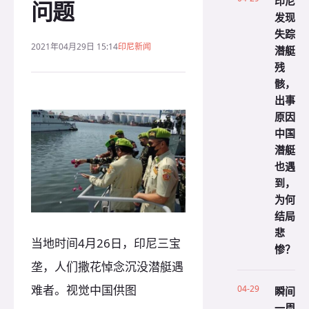
印尼
问题
发现
失踪
2021年04月29日 15:14
印尼新闻
潜艇
残
骸，
出事
原因
中国
潜艇
也遇
到，
为何
结局
悲
当地时间4月26日，印尼三宝
惨？
垄，人们撒花悼念沉没潜艇遇
难者。视觉中国供图
04-29
瞬间
一周