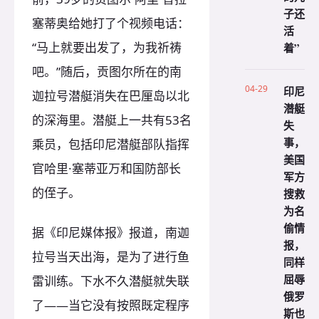
子还
塞蒂奥给她打了个视频电话：
活
“马上就要出发了，为我祈祷
着”
吧。”随后，贡图尔所在的南
04-29
印尼
迦拉号潜艇消失在巴厘岛以北
潜艇
的深海里。潜艇上一共有53名
失
事，
乘员，包括印尼潜艇部队指挥
美国
官哈里·塞蒂亚万和国防部长
军方
的侄子。
搜救
为名
偷情
据《印尼媒体报》报道，南迦
报，
拉号当天出海，是为了进行鱼
同样
屈辱
雷训练。下水不久潜艇就失联
俄罗
了——当它没有按照既定程序
斯也