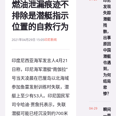
印尼
燃油泄漏痕迹不
发现
排除是潜艇指示
失踪
潜艇
位置的自救行为
残
骸，
出事
2021年04月29日 15:05
印尼新闻
原因
中国
潜艇
印度尼西亚海军发言人4月21
也遇
到，
日称，印尼海军潜艇“南伽拉”
为何
号当天凌晨在巴厘岛以北海域
结局
参加鱼雷发射训练时失联，潜
悲
惨？
艇上至少有53人。印尼国民军
司令哈迪·贾詹托表示，失联
04-29
瞬间
潜艇可能已经沉没到约700米
一周