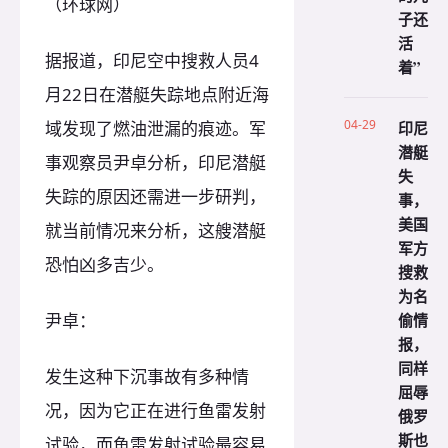
（环球网）
子还
活
据报道，印尼空中搜救人员4
着”
月22日在潜艇失踪地点附近海
04-29
域发现了燃油泄漏的痕迹。军
印尼
潜艇
事观察员尹卓分析，印尼潜艇
失
失踪的原因还需进一步研判，
事，
美国
就当前情况来分析，这艘潜艇
军方
恐怕凶多吉少。
搜救
为名
尹卓：
偷情
报，
同样
发生这种下沉事故有多种情
屈辱
况，因为它正在进行鱼雷发射
俄罗
斯也
试验，而鱼雷发射试验最容易