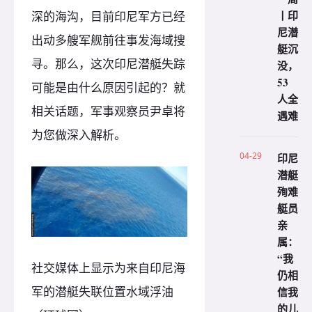
丨印
深的海沟，目前印尼军方已经
尼潜
出动多艘军舰前往事发海域搜
艇沉
寻。那么，这次印尼潜艇失踪
没，
53
可能是由什么原因引起的？就
人全
相关话题，军事观察员尹卓将
遇难
为您做深入解析。
04-29
印尼
潜艇
殉难
艇员
亲
属：
“我
社交媒体上显示为来自印尼海
仍相
军的潜艇失联位置水域浮油
信我
的儿