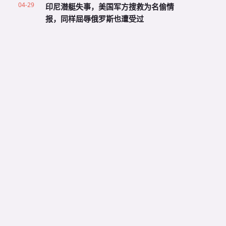
04-29
印尼潜艇失事，美国军方搜救为名偷情
报，同样屈辱俄罗斯也遭受过