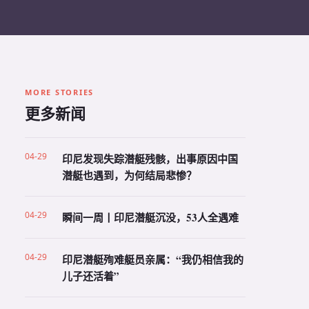
MORE STORIES
更多新闻
04-29
印尼发现失踪潜艇残骸，出事原因中国
潜艇也遇到，为何结局悲惨？
04-29
瞬间一周丨印尼潜艇沉没，53人全遇难
04-29
印尼潜艇殉难艇员亲属：“我仍相信我的
儿子还活着”