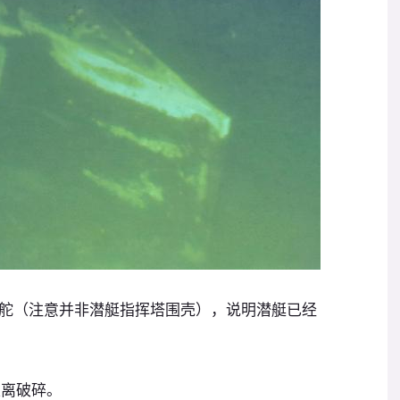
舵（注意并非潜艇指挥塔围壳），说明潜艇已经
支离破碎。