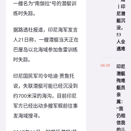
一艘名为“南伽拉”号的潜艇训
丨印
练时失踪。
尼潜
艇沉
没，
据路透社报道，印尼海军发言
53
人21日称，一艘潜艇当天正在
人全
遇难
巴厘岛以北海域参加鱼雷训练
时失踪。
04-29
印尼
潜艇
印尼国民军司令哈迪·贾詹托
殉难
说，失联潜艇可能已经沉没到
艇员
亲
约700米深的海沟，目前印尼
属：
军方已经出动多艘军舰前往事
“我
仍相
发海域搜寻。
信我
的儿