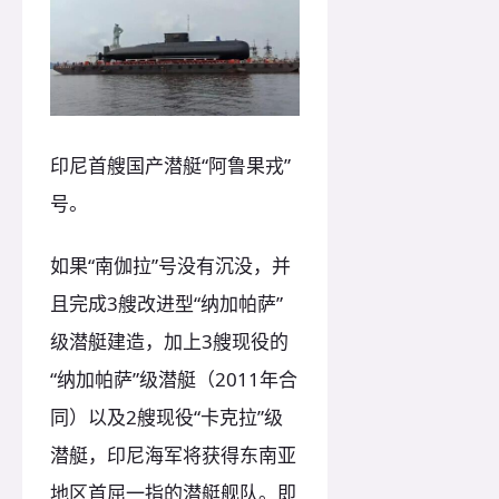
印尼首艘国产潜艇“阿鲁果戎”
号。
如果“南伽拉”号没有沉没，并
且完成3艘改进型“纳加帕萨”
级潜艇建造，加上3艘现役的
“纳加帕萨”级潜艇（2011年合
同）以及2艘现役“卡克拉”级
潜艇，印尼海军将获得东南亚
地区首屈一指的潜艇舰队。即