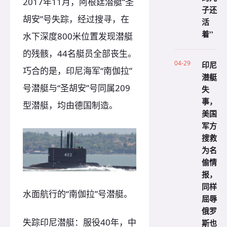
2017年11月，阿根廷潜艇“圣
子还
胡安”号失踪，经过搜寻，在
活
着”
水下深度800米位置发现潜艇
的残骸，44名艇员全部丧生。
04-29
印尼
巧合的是，印尼海军“南伽拉”
潜艇
号潜艇与“圣胡安”号同属209
失
事，
型潜艇，均由德国制造。
美国
军方
搜救
为名
偷情
报，
同样
水面航行的“南伽拉”号潜艇。
屈辱
俄罗
失踪印尼潜艇：服役40年，中
斯也