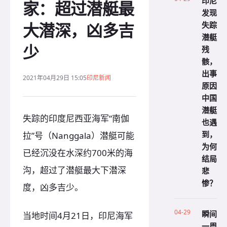
印尼
家：超过潜艇最
发现
大潜深，凶多吉
失踪
潜艇
少
残
骸，
出事
2021年04月29日 15:05
印尼新闻
原因
中国
潜艇
失踪的印度尼西亚海军“南伽
也遇
到，
拉”号（Nanggala）潜艇可能
为何
已经沉没在水深约700米的海
结局
沟，超过了潜艇最大下潜深
悲
惨？
度，凶多吉少。
04-29
瞬间
当地时间4月21日，印尼海军
一周