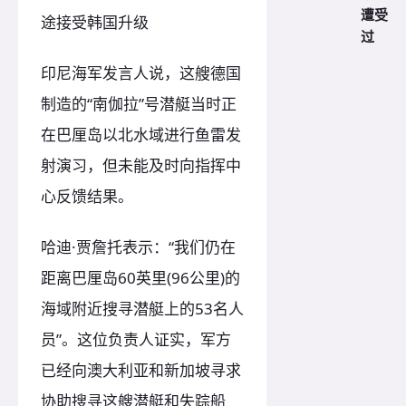
遭受
途接受韩国升级
过
印尼海军发言人说，这艘德国
制造的“南伽拉”号潜艇当时正
在巴厘岛以北水域进行鱼雷发
射演习，但未能及时向指挥中
心反馈结果。
哈迪·贾詹托表示：“我们仍在
距离巴厘岛60英里(96公里)的
海域附近搜寻潜艇上的53名人
员”。这位负责人证实，军方
已经向澳大利亚和新加坡寻求
协助搜寻这艘潜艇和失踪船