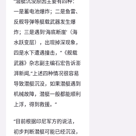
“潜艇沉没原因主要有四种：
一是蓄电池爆炸；二是鱼雷、
反舰导弹等艇载武器发生爆
炸；三是遇到‘海底断崖’（海
水跃变层），出现掉深现象，
四是水下遭遇撞击，”《舰载
武器》杂志副主编石宏告诉澎
湃新闻,“上述四种情况很容易
导致潜艇沉没，如果潜艇遇到
机械故障，潜艇一般都能顺利
上浮，得到救援。”
“目前根据印尼军方的说法，
初步判断潜艇可能已经沉没，