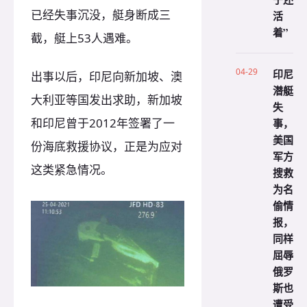
已经失事沉没，艇身断成三
活
着”
截，艇上53人遇难。
04-29
印尼
出事以后，印尼向新加坡、澳
潜艇
大利亚等国发出求助，新加坡
失
和印尼曾于2012年签署了一
事，
美国
份海底救援协议，正是为应对
军方
这类紧急情况。
搜救
为名
偷情
报，
同样
屈辱
俄罗
斯也
遭受