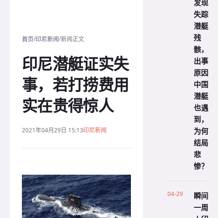
发现
失踪
潜艇
残
/
/
首页
印尼新闻
新闻正文
骸，
印尼潜艇证实失
出事
原因
事，若打捞费用
中国
潜艇
实在贵得惊人
也遇
到，
为何
2021年04月29日 15:13
印尼新闻
结局
悲
惨？
04-29
瞬间
一周