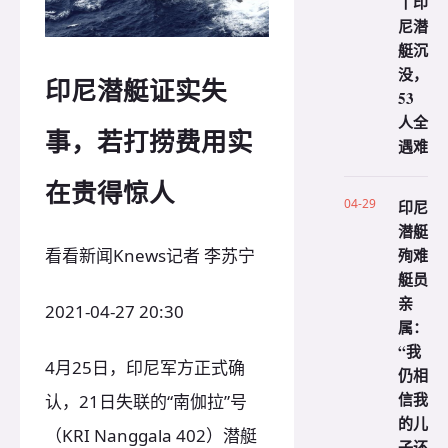
丨印
尼潜
艇沉
没，
印尼潜艇证实失
53
人全
事，若打捞费用实
遇难
在贵得惊人
04-29
印尼
潜艇
殉难
看看新闻Knews记者 李苏宁
艇员
亲
2021-04-27 20:30
属：
“我
4月25日，印尼军方正式确
仍相
信我
认，21日失联的“南伽拉”号
的儿
（KRI Nanggala 402）潜艇
子还