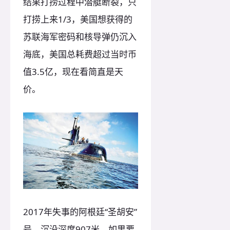
结果打捞过程中潜艇断裂，只
打捞上来1/3，美国想获得的
苏联海军密码和核导弹仍沉入
海底，美国总耗费超过当时币
值3.5亿，现在看简直是天
价。
2017年失事的阿根廷“圣胡安”
号，沉没深度907米，如果要