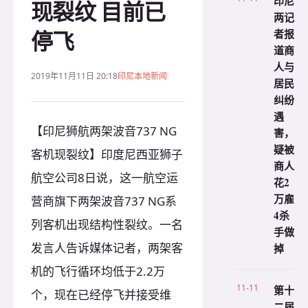
印尼
现裂纹 目前已
两记
停飞
者报
道商
人与
2019年11月11日 20:18
印尼本地新闻
居民
纠纷
遇
【印尼狮航两架波音737 NG
害，
疑被
客机现裂纹】印度尼西亚狮子
商人
航空公司8日说，这一航空运
花2
万雇
营商旗下两架波音737 NG系
4杀
列客机出现结构性裂纹。一名
手做
发言人告诉媒体记者，两架客
掉
机的飞行循环均低于2.2万
11-11
第十
个，现在已经停飞并接受维
二届