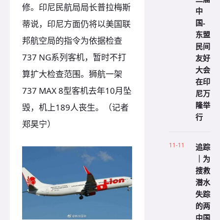
修。印尼民航局局长普拉梅斯
中
国-
蒂说，印尼方面仍将以美国联
东盟
邦航空局的指令为依据检查
民间
737 NG系列客机，暂时不打
友好
大会
算扩大检查范围。狮航一架
在印
737 MAX 8型客机去年10月坠
尼万
隆举
毁，机上189人丧生。（记者
行
郑昊宁）
11-11
追踪
｜为
搜救
潜水
失踪
的两
中国