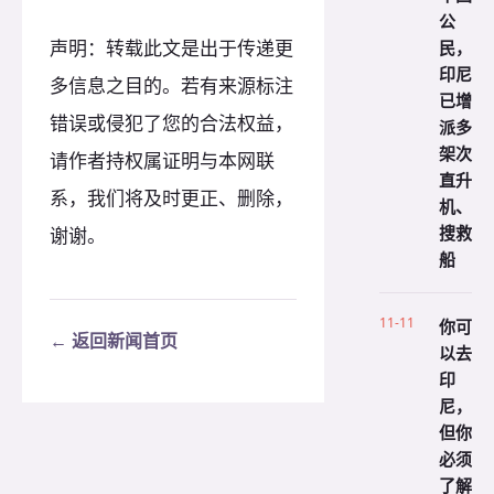
公
声明：转载此文是出于传递更
民，
印尼
多信息之目的。若有来源标注
已增
错误或侵犯了您的合法权益，
派多
架次
请作者持权属证明与本网联
直升
系，我们将及时更正、删除，
机、
搜救
谢谢。
船
11-11
你可
← 返回新闻首页
以去
印
尼，
但你
必须
了解