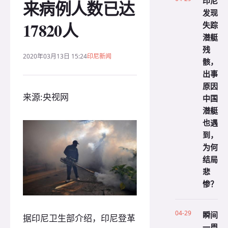
印尼
来病例人数已达
发现
17820人
失踪
潜艇
残
2020年03月13日 15:24
印尼新闻
骸，
出事
原因
来源:央视网
中国
潜艇
也遇
到，
为何
结局
悲
惨？
04-29
瞬间
据印尼卫生部介绍，印尼登革
一周