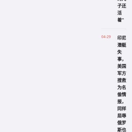
子还
活
着”
04-29
印尼
潜艇
失
事，
美国
军方
搜救
为名
偷情
报，
同样
屈辱
俄罗
斯也