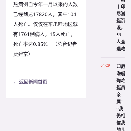
热病例自今年一月以来的人数
丨印
尼潜
已经到达17820人，其中104
艇沉
人死亡。仅仅在东爪哇地区就
没，
有1761例病人，15人死亡，
53
人全
死亡率达0.85%。（总台记者
遇难
贾建京）
04-29
印尼
潜艇
殉难
← 返回新闻首页
艇员
亲
属：
“我
仍相
信我
的儿