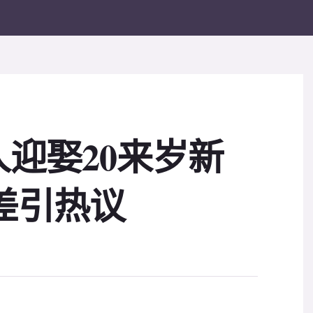
迎娶20来岁新
龄差引热议