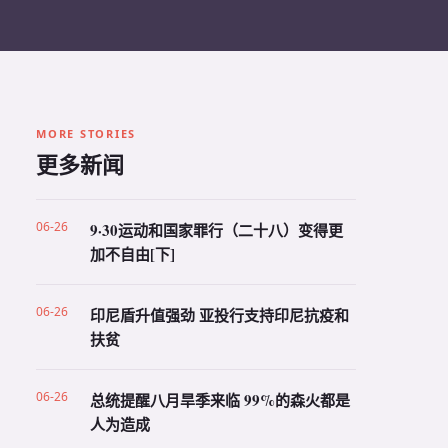
MORE STORIES
更多新闻
06-26
9·30运动和国家罪行（二十八）变得更
加不自由[下]
06-26
印尼盾升值强劲 亚投行支持印尼抗疫和
扶贫
06-26
总统提醒八月旱季来临 99%的森火都是
人为造成