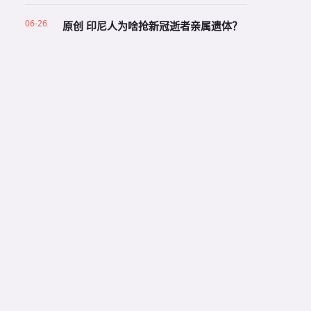
06-26
原创 印尼人为啥抢新冠逝者亲属遗体？