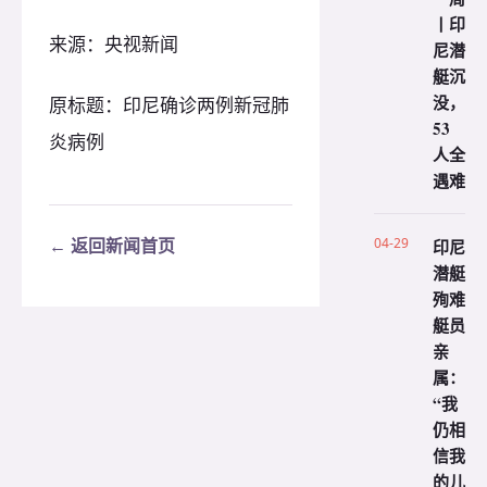
丨印
来源：央视新闻
尼潜
艇沉
没，
原标题：印尼确诊两例新冠肺
53
炎病例
人全
遇难
04-29
← 返回新闻首页
印尼
潜艇
殉难
艇员
亲
属：
“我
仍相
信我
的儿