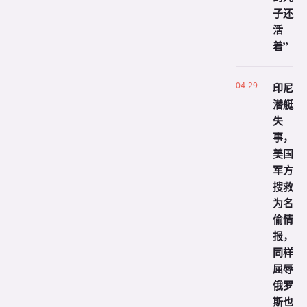
子还
活
着”
04-29
印尼
潜艇
失
事，
美国
军方
搜救
为名
偷情
报，
同样
屈辱
俄罗
斯也