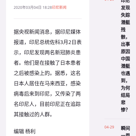
印尼
发现
2020年03月04日 18:28
印尼新闻
失踪
潜艇
残
据央视新闻消息，据印尼媒体
骸，
报道，印尼总统佐科3月2日表
出事
原因
示，印尼发现两名新冠肺炎患
中国
者。他们是在接触了日本患者
潜艇
之后被感染上的。据悉，这名
也遇
到，
日本人居住在马来西亚，感染
为何
病毒后来到印尼，又传染了两
结局
悲
名印尼人，目前印尼正在追踪
惨？
其接触过的人群。
04-29
瞬间
编辑 杨利
一周