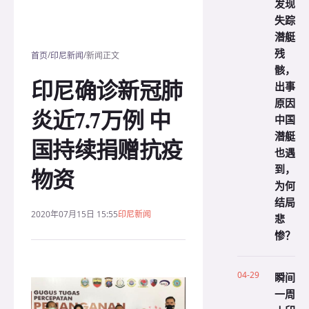
发现
失踪
潜艇
残
/
/
首页
印尼新闻
新闻正文
骸，
印尼确诊新冠肺
出事
原因
炎近7.7万例 中
中国
潜艇
国持续捐赠抗疫
也遇
到，
物资
为何
结局
2020年07月15日 15:55
印尼新闻
悲
惨？
04-29
瞬间
一周