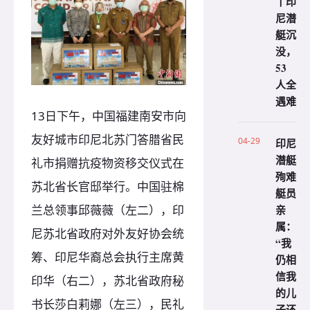
丨印
尼潜
艇沉
没，
53
人全
遇难
13日下午，中国福建南安市向
友好城市印尼北苏门答腊省民
04-29
印尼
潜艇
礼市捐赠抗疫物资移交仪式在
殉难
苏北省长官邸举行。中国驻棉
艇员
亲
兰总领事邱薇薇（左二），印
属：
尼苏北省政府对外友好协会统
“我
筹、印尼华裔总会执行主席黄
仍相
信我
印华（右二），苏北省政府秘
的儿
书长莎白莉娜（左三），民礼
子还