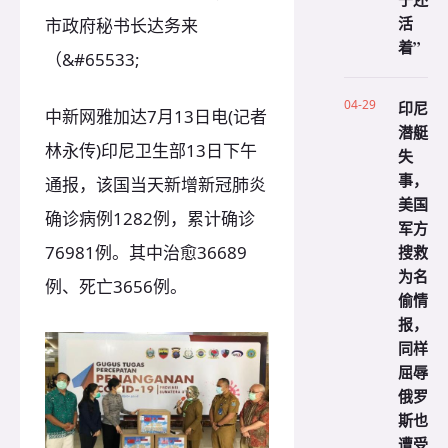
活
市政府秘书长达务来
着”
（&#65533;
04-29
印尼
中新网雅加达7月13日电(记者
潜艇
林永传)印尼卫生部13日下午
失
事，
通报，该国当天新增新冠肺炎
美国
确诊病例1282例，累计确诊
军方
76981例。其中治愈36689
搜救
为名
例、死亡3656例。
偷情
报，
同样
屈辱
俄罗
斯也
遭受