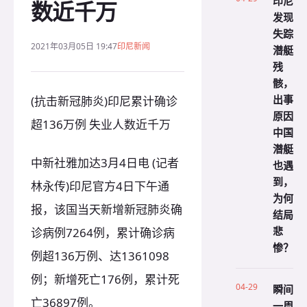
印尼
数近千万
发现
失踪
2021年03月05日 19:47
印尼新闻
潜艇
残
骸，
出事
(抗击新冠肺炎)印尼累计确诊
原因
超136万例 失业人数近千万
中国
潜艇
中新社雅加达3月4日电 (记者
也遇
到，
林永传)印尼官方4日下午通
为何
报，该国当天新增新冠肺炎确
结局
悲
诊病例7264例，累计确诊病
惨？
例超136万例、达1361098
例；新增死亡176例，累计死
04-29
瞬间
亡36897例。
一周