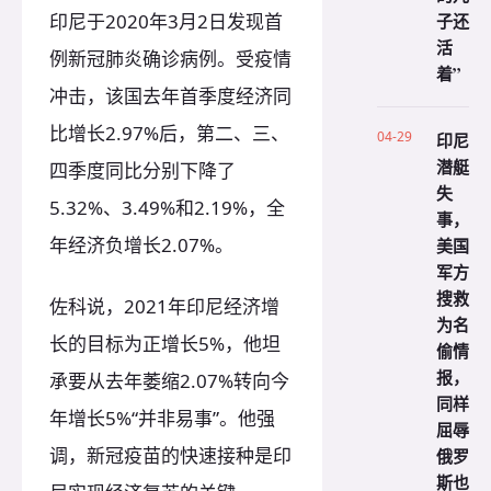
子还
印尼于2020年3月2日发现首
活
例新冠肺炎确诊病例。受疫情
着”
冲击，该国去年首季度经济同
比增长2.97%后，第二、三、
04-29
印尼
潜艇
四季度同比分别下降了
失
5.32%、3.49%和2.19%，全
事，
年经济负增长2.07%。
美国
军方
搜救
佐科说，2021年印尼经济增
为名
长的目标为正增长5%，他坦
偷情
报，
承要从去年萎缩2.07%转向今
同样
年增长5%“并非易事”。他强
屈辱
调，新冠疫苗的快速接种是印
俄罗
斯也