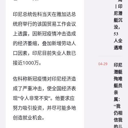
丨印
尼潜
印尼总统佐科当天在雅加达总
艇沉
统府举行的该国贸易工作会议
没，
上透露，因新冠疫情冲击造成
53
人全
的经济萎缩，叠加新增劳动人
遇难
口因素，印尼目前失业人数已
接近1000万。
04-29
印尼
潜艇
殉难
佐科称新冠疫情对印尼经济造
艇员
成了严重冲击，使全国经济表
亲
现“令人非常不安”。他要求应
属：
“我
努力吸引投资，并尽可能多地
仍相
创造就业机会。
信我
的儿