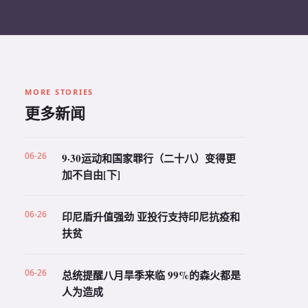
MORE STORIES
更多新闻
06-26
9·30运动和国家罪行（二十八）变得更
加不自由[下]
06-26
印尼盾升值强劲 亚投行支持印尼抗疫和
扶贫
06-26
总统提醒八月旱季来临 99%的森火都是
人为造成