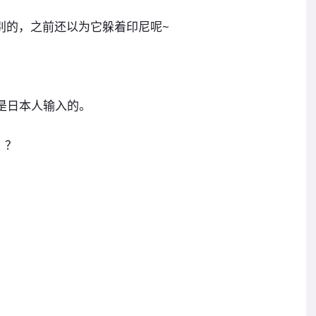
别的，之前还以为它躲着印尼呢~
。
是日本人输入的。
？？