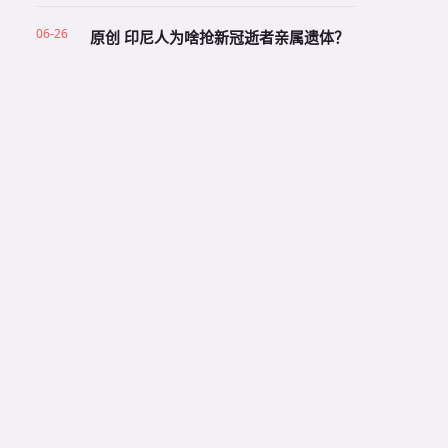
06-26
原创 印尼人为啥抢新冠逝者亲属遗体？