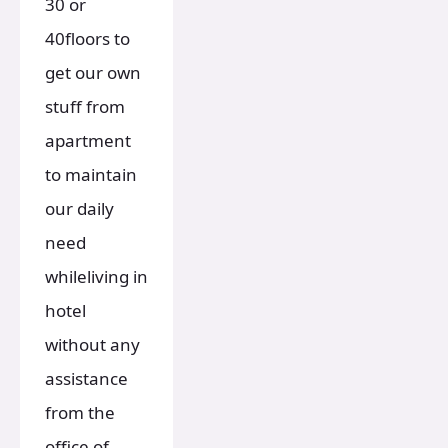
30 or
40floors to
get our own
stuff from
apartment
to maintain
our daily
need
whileliving in
hotel
without any
assistance
from the
office of