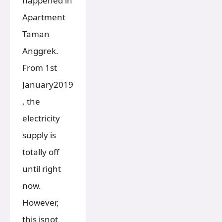
happened in
Apartment
Taman
Anggrek.
From 1st
January2019
, the
electricity
supply is
totally off
until right
now.
However,
this isnot