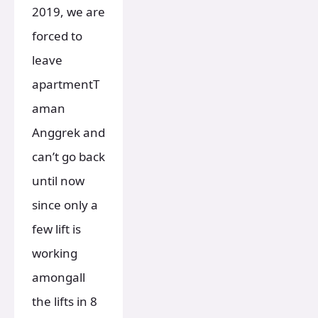
2019, we are
forced to
leave
apartmentT
aman
Anggrek and
can’t go back
until now
since only a
few lift is
working
amongall
the lifts in 8