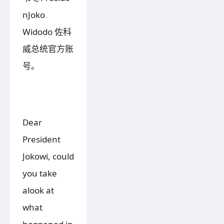
nJoko
Widodo 佐科
威总统官方账
号。
Dear
President
Jokowi, could
you take
alook at
what