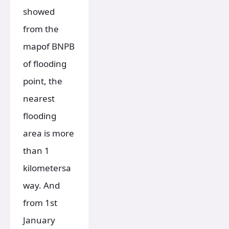
showed
from the
mapof BNPB
of flooding
point, the
nearest
flooding
area is more
than 1
kilometersa
way. And
from 1st
January