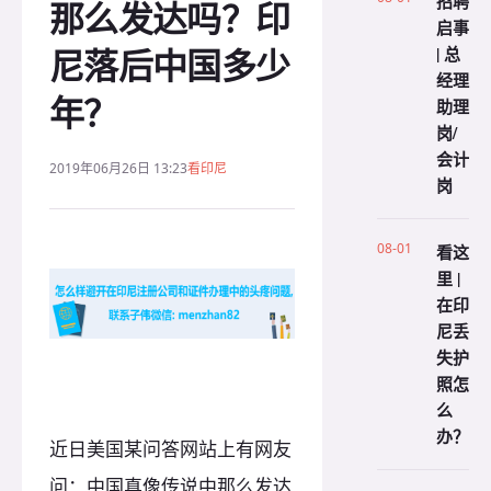
招聘
那么发达吗？印
启事
尼落后中国多少
| 总
经理
年？
助理
岗/
会计
2019年06月26日 13:23
看印尼
岗
08-01
看这
里 |
在印
尼丢
失护
照怎
么
办？
近日美国某问答网站上有网友
问：中国真像传说中那么发达