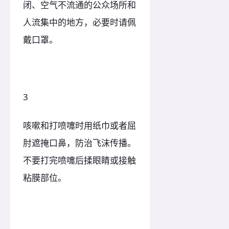
闭、空气不流通的公众场所和
人流集中的地方，必要时请佩
戴口罩。
3
咳嗽和打喷嚏时用纸巾或者屈
肘遮掩口鼻，防治飞沫传播。
不要打完喷嚏后揉眼睛或接触
粘膜部位。