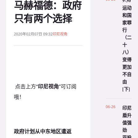
9·30
马赫福德：政府
运动
只有两个选择
和国
家罪
行
2020年02月07日 09:32
印尼视角
（二
十
八）
变得
更加
不自
由
点击上方“
印尼视角
”可订阅
[下]
哦！
06-26
印尼
盾升
值强
劲
政府计划从中东地区遣返
亚投