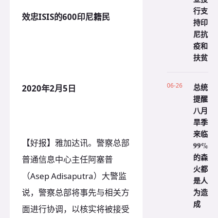
行支
效忠ISIS的600印尼籍民
持印
尼抗
疫和
扶贫
06-26
总统
2020年2月5日
提醒
八月
旱季
来临
【好报】雅加达讯。警察总部
99%
的森
普通信息中心主任阿塞普
火都
（Asep Adisaputra）大警监
是人
说，警察总部将事先与相关方
为造
成
面进行协调，以核实将被接受