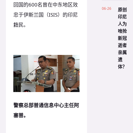
回国的600名曾在中东地区效
06-26
原创
忠于伊斯兰国（ISIS）的印尼
印尼
人为
籍民。
啥抢
新冠
逝者
亲属
遗
体？
警察总部普通信息中心主任阿
塞普。