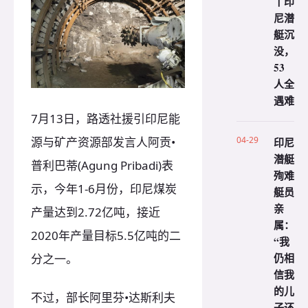
丨印
尼潜
艇沉
没，
53
人全
遇难
7月13日，路透社援引印尼能
源与矿产资源部发言人阿贡•
04-29
印尼
潜艇
普利巴蒂(Agung Pribadi)表
殉难
示，今年1-6月份，印尼煤炭
艇员
亲
产量达到2.72亿吨，接近
属：
2020年产量目标5.5亿吨的二
“我
仍相
分之一。
信我
的儿
不过，部长阿里芬•达斯利夫
子还