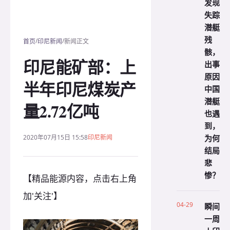
发现
失踪
潜艇
残
/
/
首页
印尼新闻
新闻正文
骸，
印尼能矿部：上
出事
原因
半年印尼煤炭产
中国
潜艇
量2.72亿吨
也遇
到，
为何
2020年07月15日 15:58
印尼新闻
结局
悲
惨？
【精品能源内容，点击右上角
加'关注'】
04-29
瞬间
一周