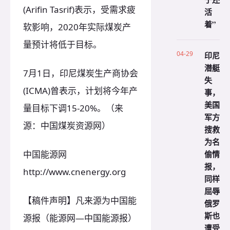
(Arifin Tasrif)表示，受需求疲
活
着”
软影响，2020年实际煤炭产
量预计将低于目标。
04-29
印尼
潜艇
7月1日，印尼煤炭生产商协会
失
(ICMA)曾表示，计划将今年产
事，
美国
量目标下调15-20%。（来
军方
源：中国煤炭资源网）
搜救
为名
偷情
中国能源网
报，
http://www.cnenergy.org
同样
屈辱
【稿件声明】凡来源为中国能
俄罗
斯也
源报（能源网—中国能源报）
遭受