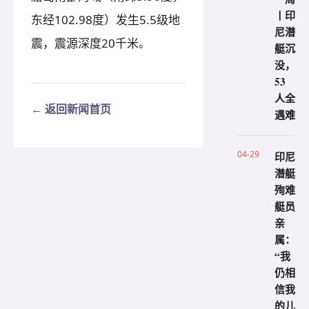
丨印
东经102.98度）发生5.5级地
尼潜
震，震源深度20千米。
艇沉
没，
53
人全
← 返回新闻首页
遇难
04-29
印尼
潜艇
殉难
艇员
亲
属：
“我
仍相
信我
的儿