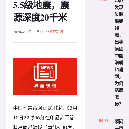
印尼
5.5级地震，震
发现
源深度20千米
失踪
潜艇
残
2020年03月11日 09:37
印尼新闻
骸，
出事
原因
中国
潜艇
也遇
到，
为何
结局
悲
惨？
中国地震台网正式测定：03月
10日22时06分在印尼苏门答
04-29
瞬间
腊岛南部海域（南纬5.90度，
一周