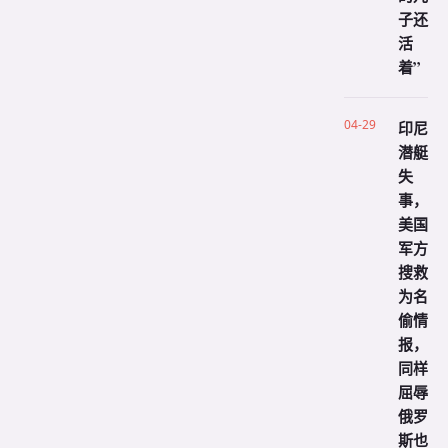
子还
活
着”
04-29
印尼
潜艇
失
事，
美国
军方
搜救
为名
偷情
报，
同样
屈辱
俄罗
斯也