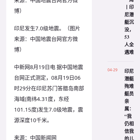
来源：中国地震台网官方微
丨印
博）
尼潜
艇沉
印尼发生7.0级地震。（图片
没，
53
来源：中国地震台网官方微
人全
博）
遇难
中新网8月19日电 据中国地震
04-29
印尼
台网正式测定，08月19日06
潜艇
殉难
时29分在印尼苏门答腊岛南部
艇员
海域(南纬4.31度，东经
亲
属：
101.15度)发生7.0级地震，震
“我
源深度10千米。
仍相
信我
来源：中国新闻网
的儿