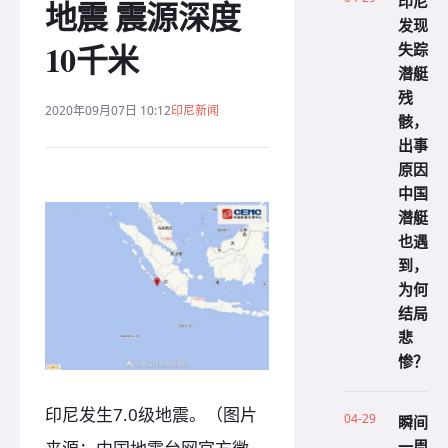
印尼
地震 震源深度
发现
10千米
失踪
潜艇
残
2020年09月07日 10:12
印尼新闻
骸，
出事
原因
中国
潜艇
也遇
到，
为何
结局
悲
惨？
印尼发生7.0级地震。（图片
04-29
瞬间
一周