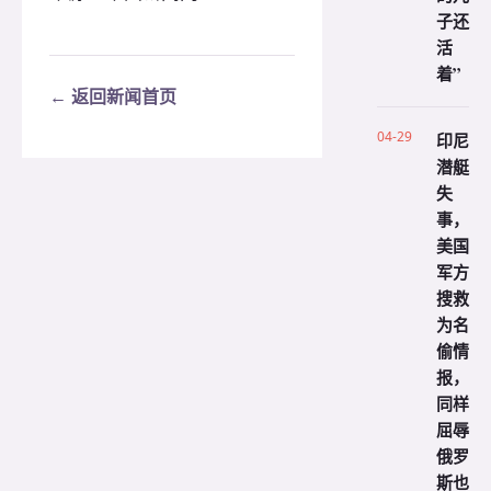
子还
活
着”
← 返回新闻首页
04-29
印尼
潜艇
失
事，
美国
军方
搜救
为名
偷情
报，
同样
屈辱
俄罗
斯也