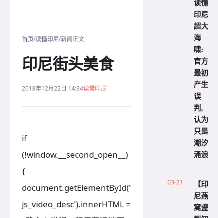
读懂
印尼
超大
海
/
/
首页
读懂印尼
新闻正文
啸:
印尼街头美食
官方
最初
产生
2018年12月22日 14:34
读懂印尼
误
判,
认为
只是
if
潮汐
涌浪
(!window.__second_open__)
{
03-21
【印
document.getElementById('
尼燕
js_video_desc').innerHTML =
窝盏