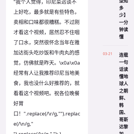
型知
"我个人觉得，印尼菜远谈不
多
上好吃，最多就是有些特色，
少】
卖相和口味都很糟糕。不过刚
一分
钟读
才看这个视频，居然忍不住咽
懂
了口水，突然很怀念当年在雅
加达街头吃炒饭和牛肉丸的感
03-21
连载
一句
觉，仿佛就是昨天。\x0a\x0a
话读
经常有人让我推荐印尼当地美
懂地
食，我也没什么好推荐的，就
球人
之朝
看看这个视频吧。祝各位晚餐
鲜、
好胃
韩
国、
口！".replace(/\r/g,"").replac
哥斯
e(/\n/g,"
达黎
加、
").replace(/\s/g," "); }