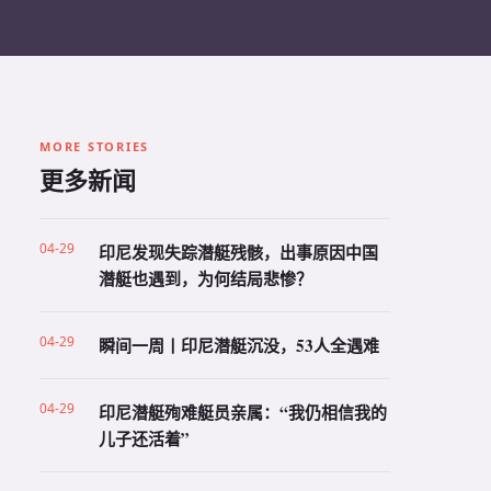
MORE STORIES
更多新闻
04-29
印尼发现失踪潜艇残骸，出事原因中国
潜艇也遇到，为何结局悲惨？
04-29
瞬间一周丨印尼潜艇沉没，53人全遇难
04-29
印尼潜艇殉难艇员亲属：“我仍相信我的
儿子还活着”