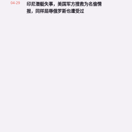
04-29
印尼潜艇失事，美国军方搜救为名偷情
报，同样屈辱俄罗斯也遭受过