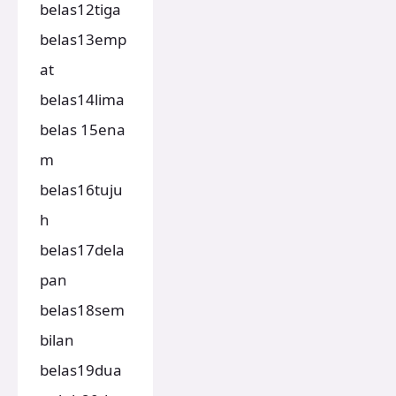
belas12tiga
belas13emp
at
belas14lima
belas 15ena
m
belas16tuju
h
belas17dela
pan
belas18sem
bilan
belas19dua