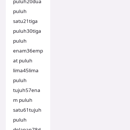
puluh20dua
puluh
satu21tiga
puluh30tiga
puluh
enam36emp
at puluh
lima45lima
puluh
tujuh57ena
m puluh
satu61tujuh
puluh
delapan78d