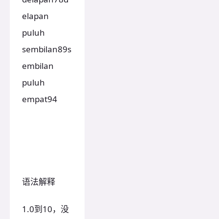
elapan
puluh
sembilan89s
embilan
puluh
empat94
语法解释
1.0到10，没