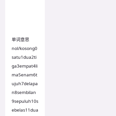
单词意思
nol/kosong0
satu1dua2ti
ga3empat4li
ma5enam6t
ujuh7delapa
n8sembilan
9sepuluh10s
ebelas11dua