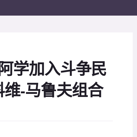
 阿学加入斗争民
维-马鲁夫组合