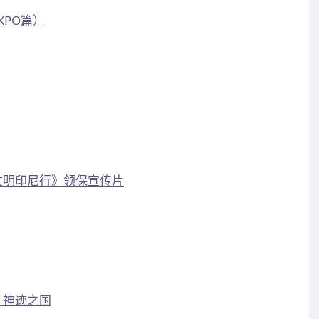
XPO篇）
文明印尼行》领保宣传片
：神迹之国