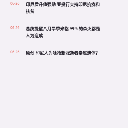
06-26
印尼盾升值强劲 亚投行支持印尼抗疫和
扶贫
06-26
总统提醒八月旱季来临 99%的森火都是
人为造成
06-26
原创 印尼人为啥抢新冠逝者亲属遗体？