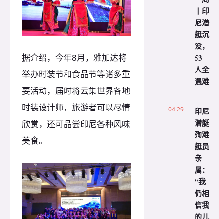
丨印
尼潜
艇沉
没，
据介绍，今年8月，雅加达将
53
人全
举办时装节和食品节等诸多重
遇难
要活动，届时将云集世界各地
时装设计师，旅游者可以尽情
04-29
印尼
潜艇
欣赏，还可品尝印尼各种风味
殉难
美食。
艇员
亲
属：
“我
仍相
信我
的儿