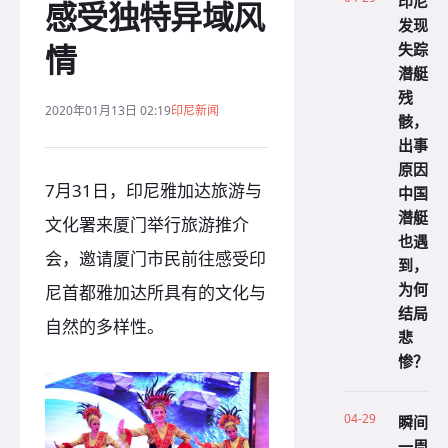
印尼
感受独特异域风
发现
情
失踪
潜艇
残
2020年01月13日 02:19
印尼新闻
骸，
出事
原因
7月31日，印尼雅加达旅游与
中国
潜艇
文化署来厦门举行旅游推介
也遇
会，邀请厦门市民前往感受印
到，
为何
尼首都雅加达所具有的文化与
结局
自然的多样性。
悲
惨？
04-29
瞬间
一周