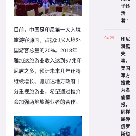
子还
活
着”
目前，中国是印尼第一大入境
04-29
印尼
旅游客源国，占据印尼入境外
潜艇
国游客总量的20%。2018年
失
雅加达旅游业收入达到57兆印
事，
美国
尼盾之多，预计未来几年还将
军方
继续增长。雅加达地方政府十
搜救
为名
分重视旅游业，希望通过推介
偷情
会加强两地旅游业者的合作。
报，
同样
屈辱
俄罗
斯也