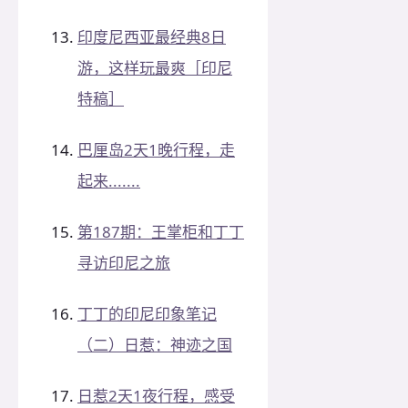
印度尼西亚最经典8日
游，这样玩最爽［印尼
特稿］
巴厘岛2天1晚行程，走
起来.......
第187期：王掌柜和丁丁
寻访印尼之旅
丁丁的印尼印象笔记
（二）日惹：神迹之国
日惹2天1夜行程，感受