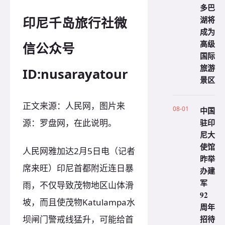
多巴
印尼千岛旅行社微
湖将
成为
高级
信公众号
国际
旅游
ID:nusarayatour
景区
正文来源：人民网，图片来
08-01
中国
源：罗盘网，在此说明。
驻印
尼大
使馆
人民网雅加达2月5日电（记者
昨举
席来旺）印尼首都附近连日暴
办建
军
雨，不仅导致茂物地区山体滑
92
坡，而且使茂物Katulampa水
周年
坝闸门警戒线猛升，可能给首
招待