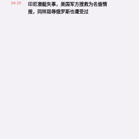
04-29
印尼潜艇失事，美国军方搜救为名偷情
报，同样屈辱俄罗斯也遭受过