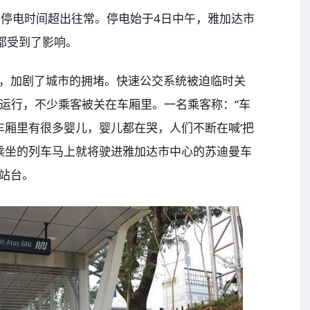
的停电时间超出往常。停电始于4日中午，雅加达市
口都受到了影响。
，加剧了城市的拥堵。快速公交系统被迫临时关
止运行，不少乘客被关在车厢里。一名乘客称：“车
车厢里有很多婴儿，婴儿都在哭，人们不断在喊‘把
她乘坐的列车马上就将驶进雅加达市中心的苏迪曼车
站台。