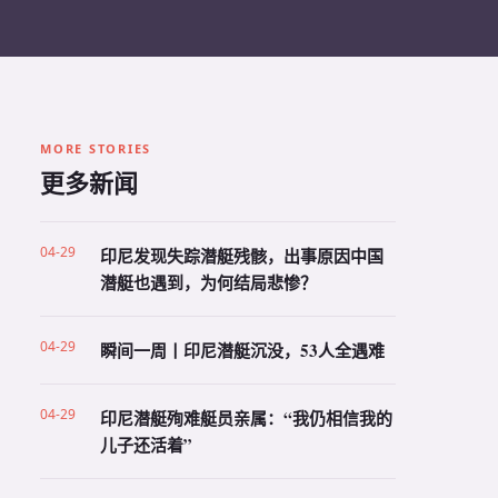
MORE STORIES
更多新闻
04-29
印尼发现失踪潜艇残骸，出事原因中国
潜艇也遇到，为何结局悲惨？
04-29
瞬间一周丨印尼潜艇沉没，53人全遇难
04-29
印尼潜艇殉难艇员亲属：“我仍相信我的
儿子还活着”