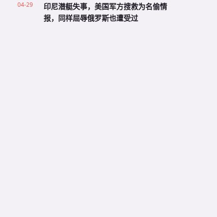
04-29
印尼潜艇失事，美国军方搜救为名偷情
报，同样屈辱俄罗斯也遭受过