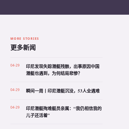
MORE STORIES
更多新闻
04-29
印尼发现失踪潜艇残骸，出事原因中国
潜艇也遇到，为何结局悲惨？
04-29
瞬间一周丨印尼潜艇沉没，53人全遇难
04-29
印尼潜艇殉难艇员亲属：“我仍相信我的
儿子还活着”