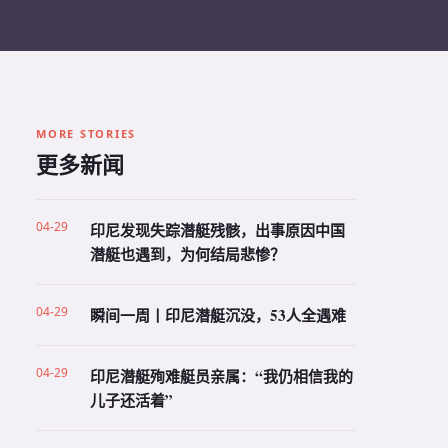
MORE STORIES
更多新闻
04-29
印尼发现失踪潜艇残骸，出事原因中国
潜艇也遇到，为何结局悲惨？
04-29
瞬间一周丨印尼潜艇沉没，53人全遇难
04-29
印尼潜艇殉难艇员亲属：“我仍相信我的
儿子还活着”