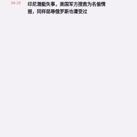
04-29
印尼潜艇失事，美国军方搜救为名偷情
报，同样屈辱俄罗斯也遭受过