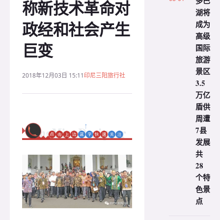
多巴
称新技术革命对
湖将
政经和社会产生
成为
高级
巨变
国际
旅游
景区
2018年12月03日 15:11
印尼三阳旅行社
3.5
万亿
盾供
周遭
7县
发展
共
28
个特
色景
点