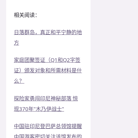
相关阅读：
日落群岛，真正和平宁静的地
方
家庭团聚签证（Q1和Q2字签
证）颁发对象和所需材料是什
么？
探险家勇闯印尼神秘部落 惊
现370年"木乃伊战士"
中国驻印尼登巴萨总领馆提醒
中国游客密切关注该馆发布的