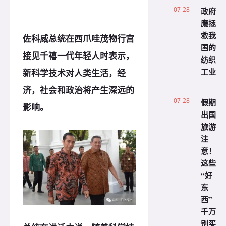
07-28
政府
應拯
救我
佐科威总统在西爪哇茂物行宫
国的
接见千禧一代年轻人时表示，
纺织
工业
新科学技术对人类生活，经
济，社会和政治将产生深远的
07-28
假期
影响。
出国
旅游
注
意！
这些
“好
东
西”
千万
别买