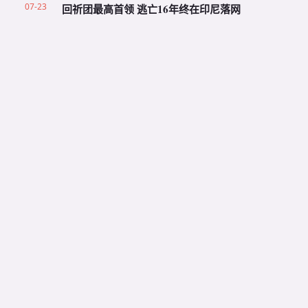
07-23
回祈团最高首领 逃亡16年终在印尼落网