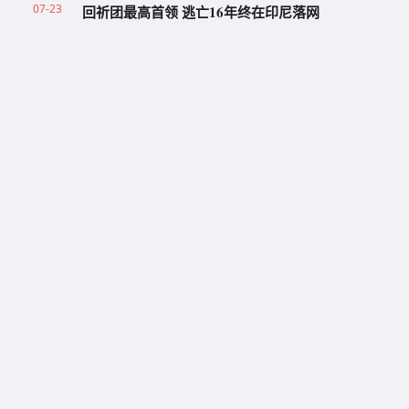
07-23
回祈团最高首领 逃亡16年终在印尼落网