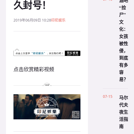
酒吧
久封号！
“捡
尸”
2019年06月09日 10:28
印尼娱乐
文
化：
女孩
被性
侵，
到底
有多
点击欣赏精彩视频
容
易？
07-15
马尔
代夫
夜生
活指
南