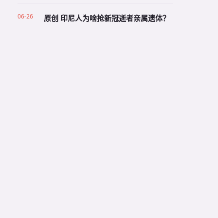
06-26
原创 印尼人为啥抢新冠逝者亲属遗体？