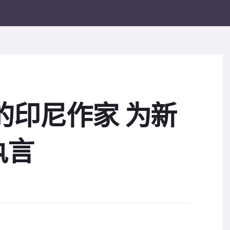
的印尼作家 为新
执言