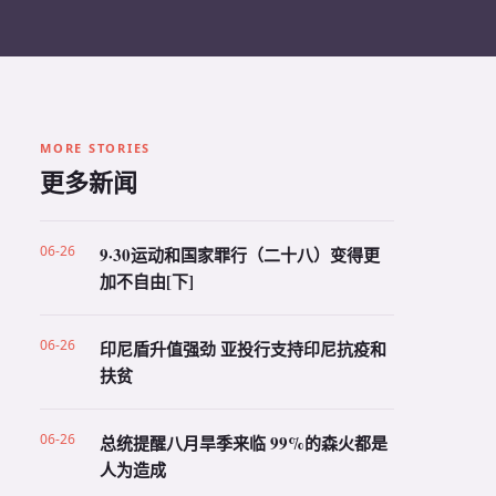
MORE STORIES
更多新闻
06-26
9·30运动和国家罪行（二十八）变得更
加不自由[下]
06-26
印尼盾升值强劲 亚投行支持印尼抗疫和
扶贫
06-26
总统提醒八月旱季来临 99%的森火都是
人为造成