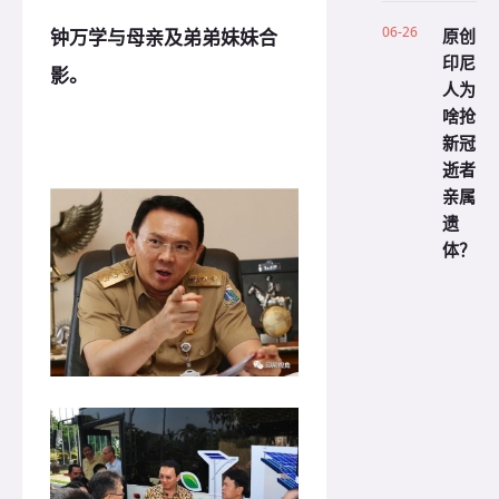
06-26
原创
钟万学与母亲及弟弟妹妹合
印尼
影。
人为
啥抢
新冠
逝者
亲属
遗
体？