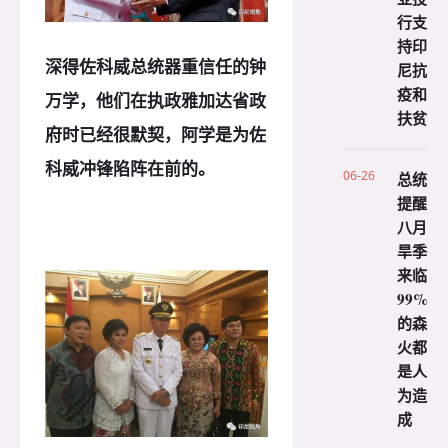
行支
持印
深得佐科威总统器重信任的钟
尼抗
疫和
万学，他们在执政雅加达省政
扶贫
府时已经很默契，阿学是为佐
科威冲锋陷阵在前的。
06-26
总统
提醒
八月
旱季
来临
99%
的森
火都
是人
为造
成