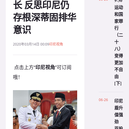
9·30
长 反思印尼仍
运动
存根深蒂固排华
和国
家罪
意识
行
（二
十
2020年03月14日 00:09
印尼视角
八）
变得
更加
点击上方“
印尼视角
”可订阅
不自
由
哦！
[下]
06-26
印尼
盾升
值强
劲
亚投