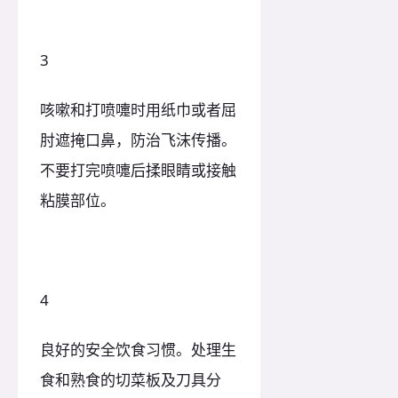
3
咳嗽和打喷嚏时用纸巾或者屈
肘遮掩口鼻，防治飞沫传播。
不要打完喷嚏后揉眼睛或接触
粘膜部位。
4
良好的安全饮食习惯。处理生
食和熟食的切菜板及刀具分