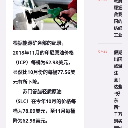
政府
應拯
救我
国的
纺织
工业
根据能源矿务部的纪录，
07-28
假期
2018年11月的印尼原油价格
出国
（ICP）每桶为62.98美元，
旅游
显然比10月份的每桶77.56美
注
意！
元有所下降。
这些
苏门答腊轻质原油
“好
东
（SLC）在今年10月的价格每
西”
桶为78.09美元，至11月每桶
千万
降为62.98美元。
别买
带回