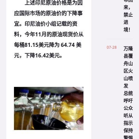
上述印尼原油价格是为因
来，
应国际市场的原油价的下降事
禁止
进
宜。印尼油价小组记载的资
境！
料，今年11月的原油现货价从
每桶81.15美元降为 64.74 美
07-28
万隆
元，下降16.42美元。
县覆
舟山
区火
山喷
发
总统
呼吁
公众
听从
指示
保持
警惕