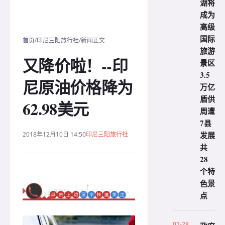
湖将
成为
高级
国际
/
/
首页
印尼三阳旅行社
新闻正文
旅游
又降价啦！--印
景区
3.5
尼原油价格降为
万亿
盾供
62.98美元
周遭
7县
发展
2018年12月10日 14:50
印尼三阳旅行社
共
28
个特
色景
点
07-28