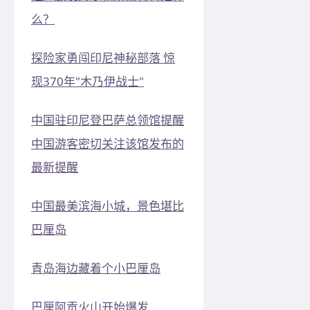
么？
探险家勇闯印尼神秘部落 惊
现370年"木乃伊战士"
中国驻印尼登巴萨总领馆提醒
中国游客密切关注该馆发布的
最新提醒
中国最美滨海小城，景色堪比
巴厘岛
青岛海边藏着个小巴厘岛
巴厘阿贡火山开始爆发