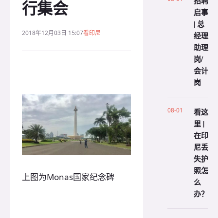
招聘
行集会
启事
| 总
2018年12月03日 15:07
看印尼
经理
助理
岗/
会计
岗
08-01
看这
里 |
在印
尼丢
失护
照怎
上图为Monas国家纪念碑
么
办？